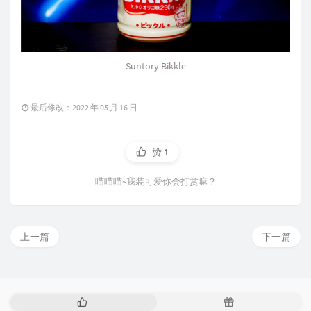
Suntory Bikkle
最后修改：2022 年 05 月 16 日
赞
1
喵喵喵~我装可爱你会打赏嘛？
上一篇
下一篇
热
随