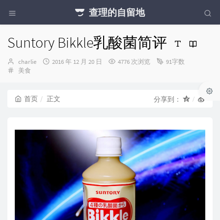
查理的自留地
Suntory Bikkle乳酸菌简评
博
发
charlie
2016 年 12 月 20 日
4776 次浏览
91字数
主：
分
布
美食
类：
时
间：
首页
正文
分享到：