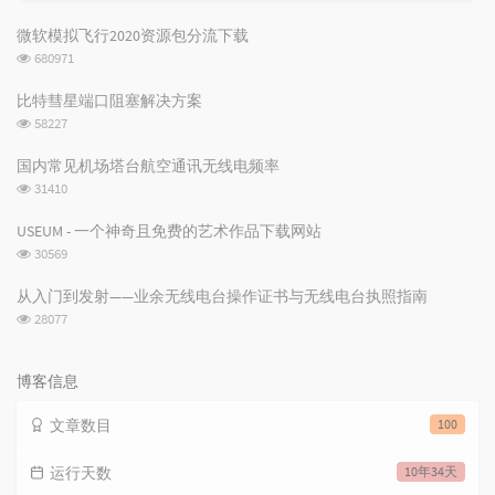
门
机
文
文
微软模拟飞行2020资源包分流下载
章
章
浏
680971
览
次
比特彗星端口阻塞解决方案
数:
浏
58227
览
次
国内常见机场塔台航空通讯无线电频率
数:
浏
31410
览
次
USEUM - 一个神奇且免费的艺术作品下载网站
数:
浏
30569
览
次
从入门到发射——业余无线电台操作证书与无线电台执照指南
数:
浏
28077
览
次
数:
博客信息
文章数目
100
运行天数
10年34天