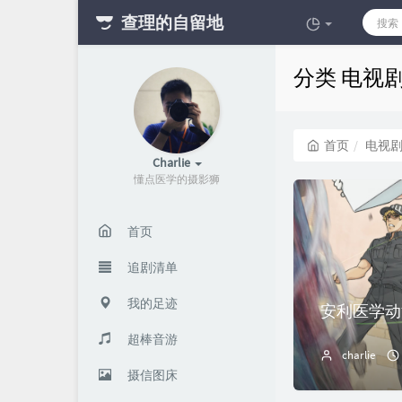
查理的自留地
分类 电视
首页
电视
Charlie
懂点医学的摄影狮
首页
追剧清单
我的足迹
安利医学动
超棒音游
charlie
摄信图床