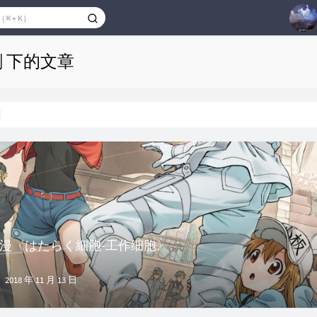
1
剧 下的文章
2
3
剧
4
5
6
7
漫《はたらく細胞-工作细胞》
2018 年 11 月 13 日