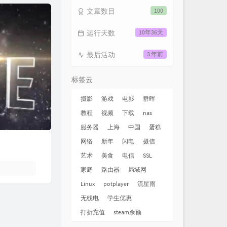
文章数目
100
运行天数
10年36天
最后活动
3 年前
标签云
摄影
游戏
电影
群晖
教程
视频
下载
nas
服务器
上海
中国
蛋糕
网络
新年
闪电
摄信
艺术
美食
电信
SSL
家庭
路由器
局域网
Linux
potplayer
流星雨
无线电
学生优惠
打折充值
steam余额