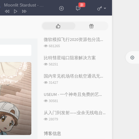
Moonlit Stardust
新
- 格里特 / THT
Moonlit Stardust
格里特 / THT
热
随
断线（钢琴版）
柳轻颂
门
机
文
文
微软模拟飞行2020资源包分流下载
The Promise
Secret Garden
章
章
浏
681265
你是人间四月天
邵帅
览
次
比特彗星端口阻塞解决方案
Where Is the Love
Josh Vietti
数:
浏
58251
览
空城
杨坤
次
国内常见机场塔台航空通讯无线电频率
听我说
周深
数:
浏
31427
览
次
USEUM - 一个神奇且免费的艺术作品下载网站
数:
浏
30581
览
次
从入门到发射——业余无线电台操作证书与无线电台执照指南
数:
浏
28079
览
次
博客信息
数: