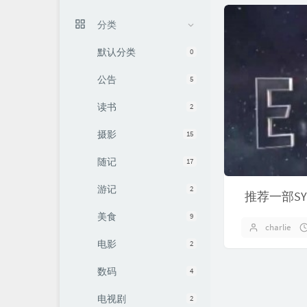
分类
默认分类
0
公告
5
读书
2
摄影
15
随记
17
游记
2
推荐一部S
美食
9
charlie
电影
2
数码
4
电视剧
2