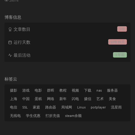
28078
览
次
数:
博客信息
文章数目
100
运行天数
10年35天
最后活动
3 年前
标签云
摄影
游戏
电影
群晖
教程
视频
下载
nas
服务器
上海
中国
蛋糕
网络
新年
闪电
摄信
艺术
美食
电信
SSL
家庭
路由器
局域网
Linux
potplayer
流星雨
无线电
学生优惠
打折充值
steam余额