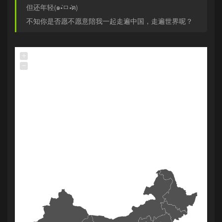
但还年轻(๑•̀ㅁ•́ฅ)
不知你是否愿不愿意陪我一起走遍中国，走遍世界呢？