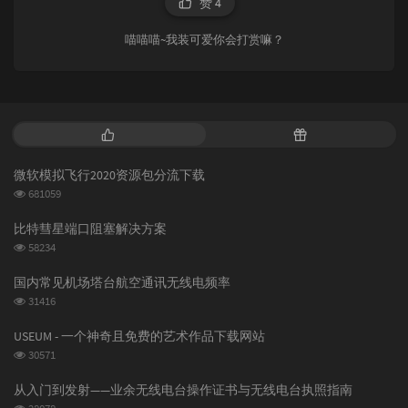
赞
4
喵喵喵~我装可爱你会打赏嘛？
热
随
门
机
文
文
微软模拟飞行2020资源包分流下载
章
章
浏
681059
览
次
比特彗星端口阻塞解决方案
数:
浏
58234
览
次
国内常见机场塔台航空通讯无线电频率
数:
浏
31416
览
次
USEUM - 一个神奇且免费的艺术作品下载网站
数:
浏
30571
览
次
从入门到发射——业余无线电台操作证书与无线电台执照指南
数:
浏