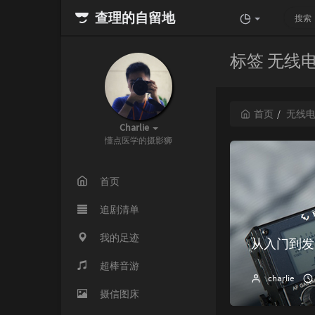
查理的自留地
标签 无线
首页
无线
Charlie
懂点医学的摄影狮
首页
追剧清单
我的足迹
从入门到发
超棒音游
charlie
摄信图床