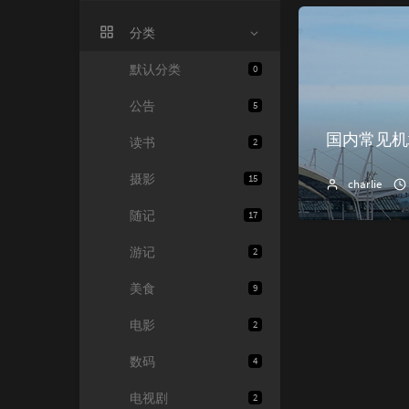
分类
默认分类
0
公告
5
国内常见机
读书
2
摄影
15
charlie
随记
17
游记
2
美食
9
电影
2
数码
4
电视剧
2