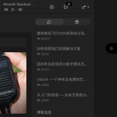
Moonlit Stardust
新
- 格里特 / THT
Moonlit Stardust
格里特 / THT
热
随
断线（钢琴版）
柳轻颂
门
机
文
文
微软模拟飞行2020资源包分流下载
The Promise
Secret Garden
章
章
浏
681517
你是人间四月天
邵帅
览
次
比特彗星端口阻塞解决方案
Where Is the Love
Josh Vietti
数:
浏
58256
览
空城
杨坤
次
国内常见机场塔台航空通讯无线电频率
听我说
周深
数:
浏
31433
览
次
USEUM - 一个神奇且免费的艺术作品下载网站
数:
浏
30584
览
次
从入门到发射——业余无线电台操作证书与无线电台执照指南
数:
浏
28080
览
次
博客信息
数: