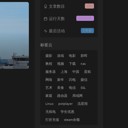
文章数目
100
运行天数
10年36天
最后活动
3 年前
标签云
摄影
游戏
电影
群晖
教程
视频
下载
nas
服务器
上海
中国
蛋糕
网络
新年
闪电
摄信
艺术
美食
电信
SSL
家庭
路由器
局域网
Linux
potplayer
流星雨
无线电
学生优惠
打折充值
steam余额