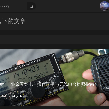
1
电 下的文章
2
3
电
4
5
6
7
射——业余无线电台操作证书与无线电台执照指南
2021 年 01 月 14 日