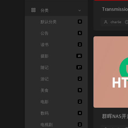
Transmi
分类
默认分类
0
charlie
公告
5
读书
2
摄影
15
随记
17
游记
2
美食
9
电影
2
数码
4
群晖NAS开
电视剧
2