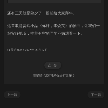
咱俩就凑一对儿吧
你一笑啊 我刺挠啊
浑身都得劲儿啊
还有三天就是除夕了，提前给大家拜年。
你一哭啊 我胆儿突啊
就掐我消消气儿吧
情人儿啊 给个信儿啊
这首歌是贾玲小品《你好，李焕英》的插曲，让我们一
咱俩啥前儿办事儿啊
一百年儿 一辈子儿啊
起安静地听，推荐有空的同学不妨观看一下。
情愿你笑我呆儿啊
我活着是你的人儿啊
死了是你的鬼儿啊
你想咋地儿就啊咋地儿啊
月亮它照墙根儿啊
最后修改：2022 年 05 月 17 日
我为你唱小曲儿啊
看你睡啦 我心里美滋味儿啊
媳妇儿啊 进门儿啊
赞
咱俩过日子儿啊
我有情啊 你有意
生了个胖闺女儿啊
喵喵喵~我装可爱你会打赏嘛？
鸡毛啊 蒜皮儿啊
那都是我的事儿啊
你搂宝儿啊 座屉儿啊
天天那都有局儿啊
谁家的 爷们儿啊
上一篇
下一篇
藏进下屋碗架柜儿啊
你红啦 我绿儿啊
还骂我没出息儿啊
扔下孩子儿 你一转身儿