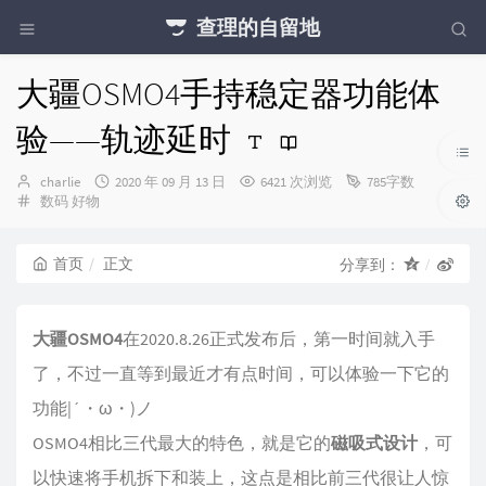
查理的自留地
大疆OSMO4手持稳定器功能体
验——轨迹延时
博
发
charlie
2020 年 09 月 13 日
6421 次浏览
785字数
主：
分
布
数码
好物
类：
时
间：
首页
正文
分享到：
大疆OSMO4
在2020.8.26正式发布后，第一时间就入手
了，不过一直等到最近才有点时间，可以体验一下它的
功能|´・ω・)ノ
OSMO4相比三代最大的特色，就是它的
磁吸式设计
，可
以快速将手机拆下和装上，这点是相比前三代很让人惊