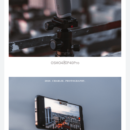
OSMO4和P40Pro