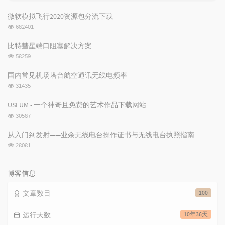
门
机
文
文
微软模拟飞行2020资源包分流下载
章
章
浏
682401
览
次
比特彗星端口阻塞解决方案
数:
浏
58259
览
次
国内常见机场塔台航空通讯无线电频率
数:
浏
31435
览
次
USEUM - 一个神奇且免费的艺术作品下载网站
数:
浏
30587
览
次
从入门到发射——业余无线电台操作证书与无线电台执照指南
数:
浏
28081
览
次
数:
博客信息
文章数目
100
运行天数
10年36天