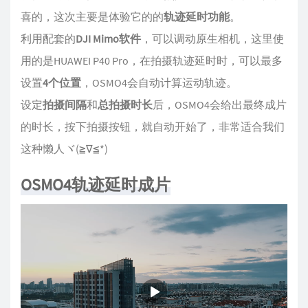
喜的，这次主要是体验它的的
轨迹延时功能
。
利用配套的
DJI Mimo软件
，可以调动原生相机，这里使
用的是HUAWEI P40 Pro，在拍摄轨迹延时时，可以最多
设置
4个位置
，OSMO4会自动计算运动轨迹。
设定
拍摄间隔
和
总拍摄时长
后，OSMO4会给出最终成片
的时长，按下拍摄按钮，就自动开始了，非常适合我们
这种懒人ヾ(≧∇≦*)ゝ
OSMO4轨迹延时成片