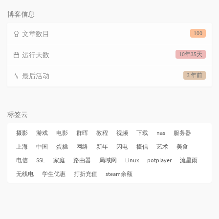
次
数:
博客信息
文章数目
100
运行天数
10年35天
最后活动
3 年前
标签云
摄影
游戏
电影
群晖
教程
视频
下载
nas
服务器
上海
中国
蛋糕
网络
新年
闪电
摄信
艺术
美食
电信
SSL
家庭
路由器
局域网
Linux
potplayer
流星雨
无线电
学生优惠
打折充值
steam余额