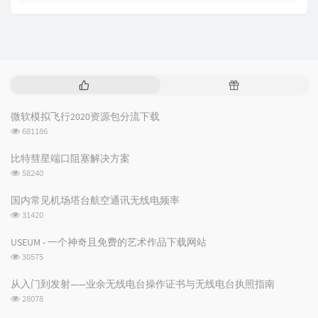
热
随
门
机
文
文
微软模拟飞行2020资源包分流下载
章
章
浏
681186
览
次
比特彗星端口阻塞解决方案
数:
浏
58240
览
次
国内常见机场塔台航空通讯无线电频率
数:
浏
31420
览
次
USEUM - 一个神奇且免费的艺术作品下载网站
数:
浏
30575
览
次
从入门到发射——业余无线电台操作证书与无线电台执照指南
数:
浏
28078
览