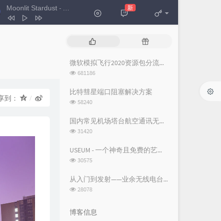
Moonlit Stardust
新
- 格里特 / THT
Moonlit Stardust
格里特 / THT
热
随
断线（钢琴版）
柳轻颂
门
机
文
文
微软模拟飞行2020资源包分流下载
The Promise
Secret Garden
章
章
浏
681186
你是人间四月天
邵帅
览
次
比特彗星端口阻塞解决方案
Where Is the Love
Josh Vietti
享到：
数:
浏
58240
览
空城
杨坤
次
国内常见机场塔台航空通讯无线电频率
听我说
周深
数:
浏
31420
览
次
USEUM - 一个神奇且免费的艺术作品下载网站
数:
浏
30575
览
次
从入门到发射——业余无线电台操作证书与无线电台执照指南
数:
浏
28078
览
次
博客信息
数: