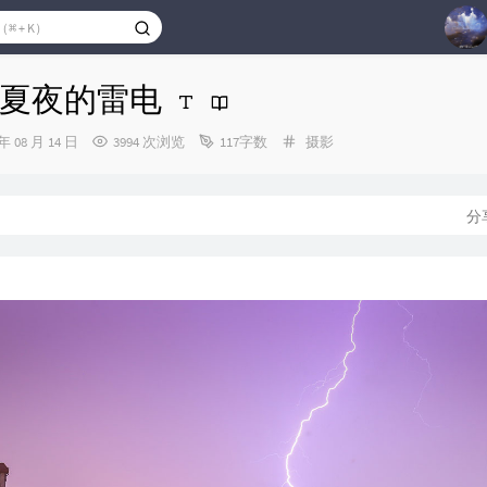
1
夏夜的雷电
2
分
 年 08 月 14 日
3994 次浏览
117字数
摄影
3
类：
4
5
分
6
7