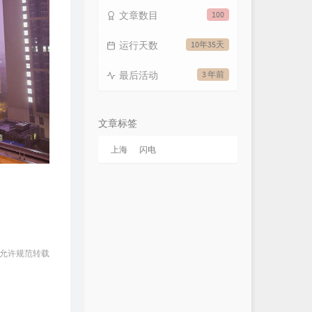
文章数目
100
运行天数
10年35天
最后活动
3 年前
文章标签
上海
闪电
 允许规范转载