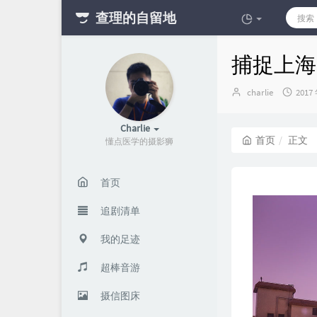
查理的自留地
捕捉上海
博
发
charlie
2017
主：
布
时
Charlie
间：
首页
正文
懂点医学的摄影狮
首页
追剧清单
我的足迹
超棒音游
摄信图床