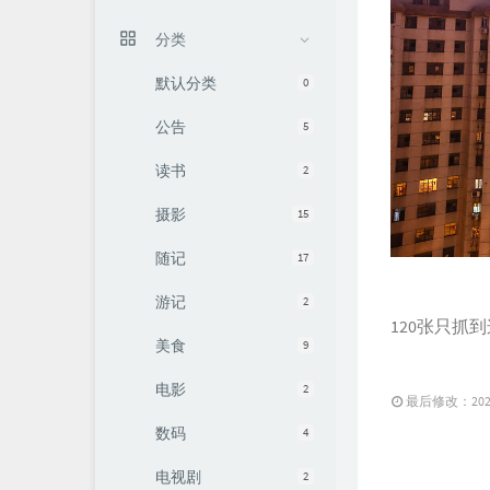
分类
默认分类
0
公告
5
读书
2
摄影
15
随记
17
游记
2
120张只抓
美食
9
电影
2
最后修改：2020 
数码
4
电视剧
2