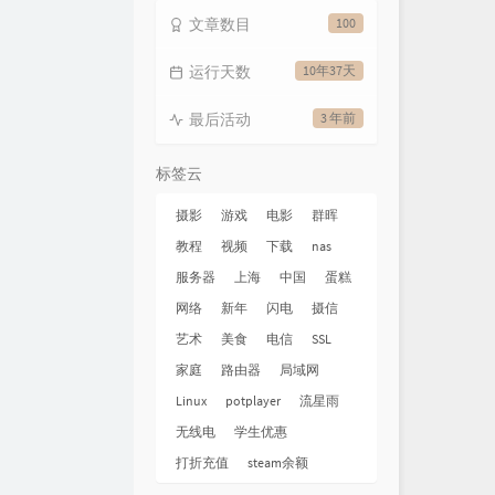
文章数目
100
运行天数
10年37天
最后活动
3 年前
标签云
摄影
游戏
电影
群晖
教程
视频
下载
nas
服务器
上海
中国
蛋糕
网络
新年
闪电
摄信
艺术
美食
电信
SSL
家庭
路由器
局域网
Linux
potplayer
流星雨
无线电
学生优惠
打折充值
steam余额