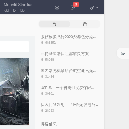
Moonlit Stardust
新
- 格里特 / THT
Moonlit Stardust
格里特 / THT
热
随
断线（钢琴版）
柳轻颂
门
机
文
文
微软模拟飞行2020资源包分流下载
The Promise
Secret Garden
章
章
浏
683552
你是人间四月天
邵帅
览
次
比特彗星端口阻塞解决方案
Where Is the Love
Josh Vietti
数:
浏
58268
览
空城
杨坤
次
国内常见机场塔台航空通讯无线电频率
听我说
周深
数:
浏
31454
览
次
USEUM - 一个神奇且免费的艺术作品下载网站
数:
浏
30591
览
次
从入门到发射——业余无线电台操作证书与无线电台执照指南
数:
浏
28083
览
次
博客信息
数: