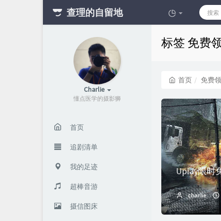
查理的自留地
标签 免费
首页
免费
Charlie
懂点医学的摄影狮
首页
追剧清单
我的足迹
Uplay
超棒音游
charlie
摄信图床