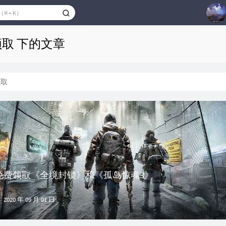
1
领取 下的文章
2
3
领取
4
5
6
7
限时免费领取《全境封锁》和《孤岛惊魂3》
2020 年 09 月 01 日