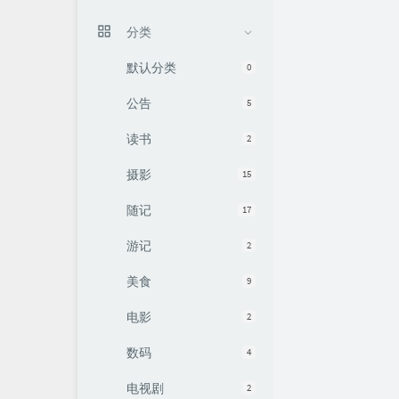
分类
默认分类
0
公告
5
读书
2
摄影
15
随记
17
游记
2
美食
9
电影
2
数码
4
电视剧
2