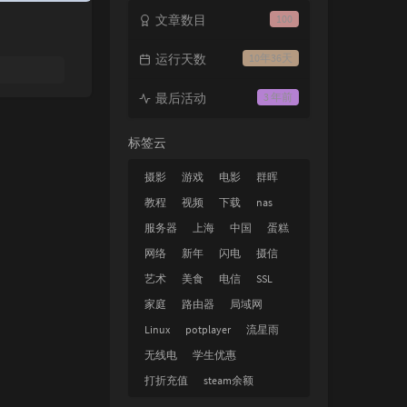
文章数目
100
运行天数
10年36天
最后活动
3 年前
标签云
摄影
游戏
电影
群晖
教程
视频
下载
nas
服务器
上海
中国
蛋糕
网络
新年
闪电
摄信
艺术
美食
电信
SSL
家庭
路由器
局域网
Linux
potplayer
流星雨
无线电
学生优惠
打折充值
steam余额