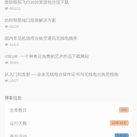
门
机
微软模拟飞行2020资源包分流下载
文
文
浏
681012
章
章
览
次
比特彗星端口阻塞解决方案
数:
浏
58228
览
次
国内常见机场塔台航空通讯无线电频率
数:
浏
31413
览
次
USEUM - 一个神奇且免费的艺术作品下载网站
数:
浏
30569
览
次
从入门到发射——业余无线电台操作证书与无线电台执照指南
数:
浏
28077
览
次
数:
博客信息
文章数目
100
运行天数
10年34天
最后活动
3 年前