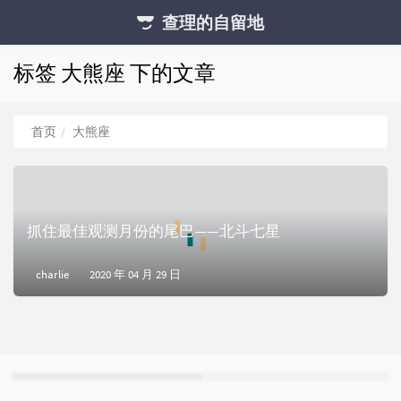
查理的自留地
标签 大熊座 下的文章
首页
大熊座
抓住最佳观测月份的尾巴——北斗七星
charlie
2020 年 04 月 29 日
热
随