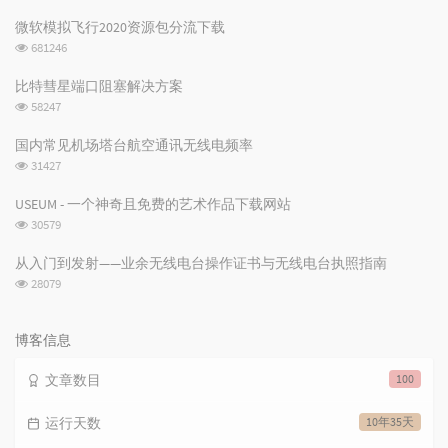
门
机
文
文
微软模拟飞行2020资源包分流下载
章
章
浏
681246
览
次
比特彗星端口阻塞解决方案
数:
浏
58247
览
次
国内常见机场塔台航空通讯无线电频率
数:
浏
31427
览
次
USEUM - 一个神奇且免费的艺术作品下载网站
数:
浏
30579
览
次
从入门到发射——业余无线电台操作证书与无线电台执照指南
数:
浏
28079
览
次
数:
博客信息
文章数目
100
运行天数
10年35天