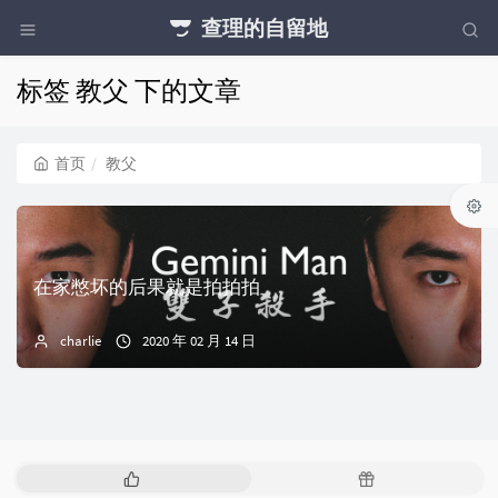
查理的自留地
标签 教父 下的文章
首页
教父
在家憋坏的后果就是拍拍拍
charlie
2020 年 02 月 14 日
热
随