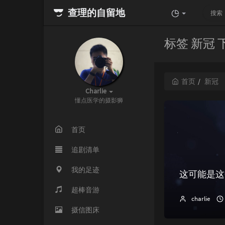
查理的自留地
标签 新冠
首页
新冠
Charlie
懂点医学的摄影狮
首页
追剧清单
我的足迹
这可能是这
超棒音游
charlie
摄信图床