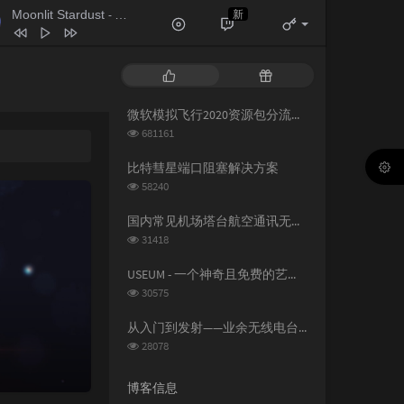
Moonlit Stardust
新
- 格里特 / THT
Moonlit Stardust
格里特 / THT
热
随
断线（钢琴版）
柳轻颂
门
机
文
文
微软模拟飞行2020资源包分流下载
The Promise
Secret Garden
章
章
浏
681161
你是人间四月天
邵帅
览
次
比特彗星端口阻塞解决方案
Where Is the Love
Josh Vietti
数:
浏
58240
览
空城
杨坤
次
国内常见机场塔台航空通讯无线电频率
听我说
周深
数:
浏
31418
览
次
USEUM - 一个神奇且免费的艺术作品下载网站
数:
浏
30575
览
次
从入门到发射——业余无线电台操作证书与无线电台执照指南
数:
浏
28078
览
次
博客信息
数: