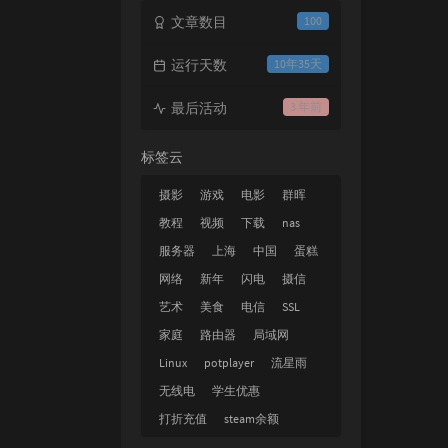
文章数目
100
运行天数
10年35天
最后活动
3 年前
标签云
摄影
游戏
电影
群晖
教程
视频
下载
nas
服务器
上海
中国
蛋糕
网络
新年
闪电
摄信
艺术
美食
电信
SSL
家庭
路由器
局域网
Linux
potplayer
流星雨
无线电
学生优惠
打折充值
steam余额