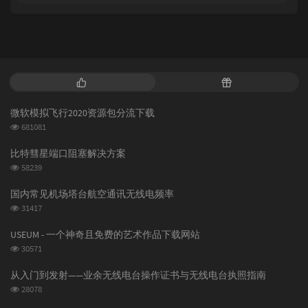
热
随
门
机
文
文
微软模拟飞行2020资源包分流下载
章
章
浏
681081
览
次
比特彗星端口阻塞解决方案
数:
浏
58239
览
次
国内常见机场塔台航空通讯无线电频率
数:
浏
31417
览
次
USEUM - 一个神奇且免费的艺术作品下载网站
数:
浏
30571
览
次
从入门到发射——业余无线电台操作证书与无线电台执照指南
数:
浏
28078
览