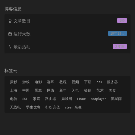
次
数:
博客信息
文章数目
100
运行天数
10年35天
最后活动
3 年前
标签云
摄影
游戏
电影
群晖
教程
视频
下载
nas
服务器
上海
中国
蛋糕
网络
新年
闪电
摄信
艺术
美食
电信
SSL
家庭
路由器
局域网
Linux
potplayer
流星雨
无线电
学生优惠
打折充值
steam余额