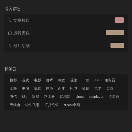
次
数:
博客信息
文章数目
100
运行天数
10年35天
最后活动
3 年前
标签云
摄影
游戏
电影
群晖
教程
视频
下载
nas
服务器
上海
中国
蛋糕
网络
新年
闪电
摄信
艺术
美食
电信
SSL
家庭
路由器
局域网
Linux
potplayer
流星雨
无线电
学生优惠
打折充值
steam余额