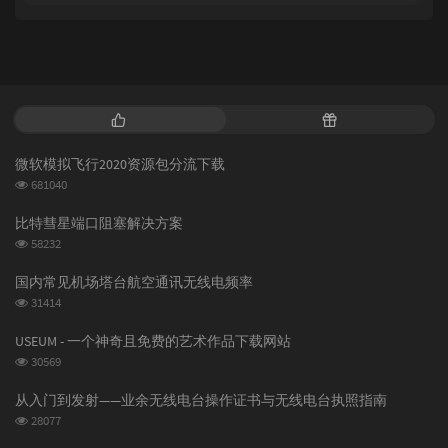
热
随
门
机
文
文
微软模拟飞行2020资源包分流下载
章
章
浏
681040
览
次
比特彗星端口阻塞解决方案
数:
浏
58232
览
次
国内常见机场塔台航空通讯无线电频率
数:
浏
31414
览
次
USEUM - 一个神奇且免费的艺术作品下载网站
数:
浏
30569
览
次
从入门到发射——业余无线电台操作证书与无线电台执照指南
数:
浏
28077
览