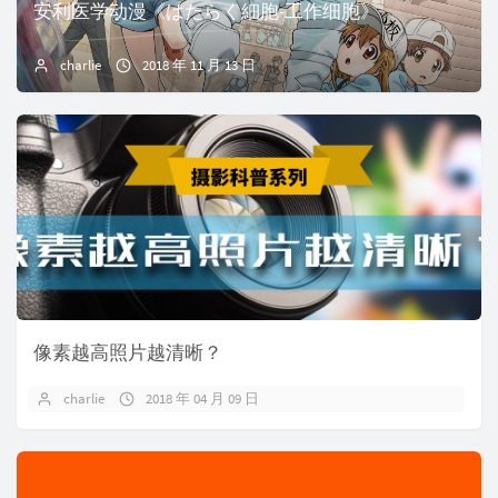
安利医学动漫《はたらく細胞-工作细胞》
charlie
2018 年 11 月 13 日
像素越高照片越清晰？
charlie
2018 年 04 月 09 日