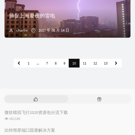
捕捉上海夏夜的雷电
charlie
2017 年 08 月 14 日
1
...
7
8
9
10
11
12
13
热
随
门
机
文
文
微软模拟飞行2020资源包分流下载
章
章
浏
681186
览
次
比特彗星端口阻塞解决方案
数: