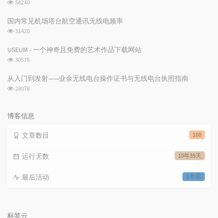
浏
58240
览
次
国内常见机场塔台航空通讯无线电频率
数:
浏
31420
览
次
USEUM - 一个神奇且免费的艺术作品下载网站
数:
浏
30575
览
次
从入门到发射——业余无线电台操作证书与无线电台执照指南
数:
浏
28078
览
次
数:
博客信息
文章数目
100
运行天数
10年35天
最后活动
3 年前
标签云