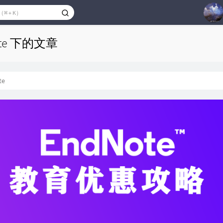
1
ote 下的文章
2
3
te
4
5
6
7