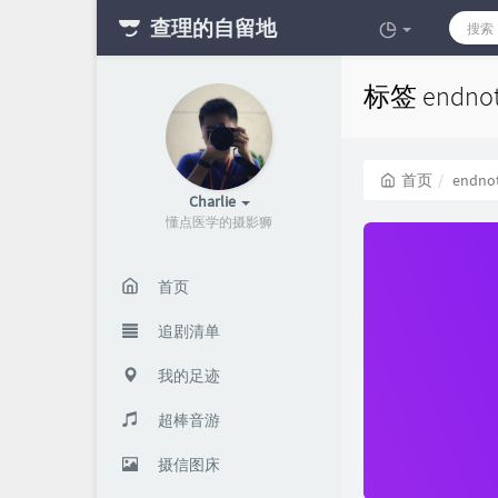
查理的自留地
标签 endn
首页
endno
Charlie
懂点医学的摄影狮
首页
追剧清单
我的足迹
超棒音游
摄信图床