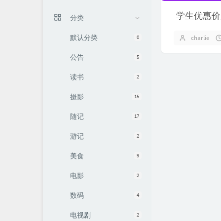
学生优惠价
分类
默认分类
0
charlie
公告
5
读书
2
摄影
15
随记
17
游记
2
美食
9
电影
2
数码
4
电视剧
2