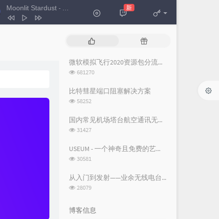
Moonlit Stardust
新
- 格里特 / THT
Moonlit Stardust
格里特 / THT
热
随
断线（钢琴版）
柳轻颂
门
机
文
文
微软模拟飞行2020资源包分流下载
The Promise
Secret Garden
章
章
浏
681270
你是人间四月天
邵帅
览
次
比特彗星端口阻塞解决方案
Where Is the Love
Josh Vietti
数:
浏
58252
览
空城
杨坤
次
国内常见机场塔台航空通讯无线电频率
听我说
周深
数:
浏
31427
览
次
USEUM - 一个神奇且免费的艺术作品下载网站
数:
浏
30581
览
次
从入门到发射——业余无线电台操作证书与无线电台执照指南
数:
浏
28079
览
次
博客信息
数: