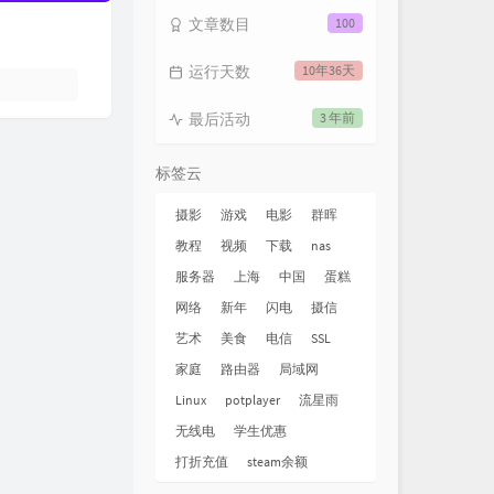
文章数目
100
运行天数
10年36天
最后活动
3 年前
标签云
摄影
游戏
电影
群晖
教程
视频
下载
nas
服务器
上海
中国
蛋糕
网络
新年
闪电
摄信
艺术
美食
电信
SSL
家庭
路由器
局域网
Linux
potplayer
流星雨
无线电
学生优惠
打折充值
steam余额